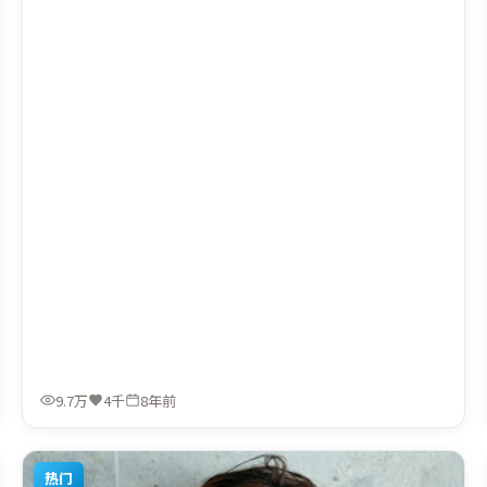
贤执导，周冬雨、马东锡、秦海璐，黄渤、咏梅、奥卡菲娜
等联袂出演。影片于2017年12月19日（英国）在部分地区首
映上线，适合喜欢犯罪题材的观众观看。
9.7万
4千
8年前
热门