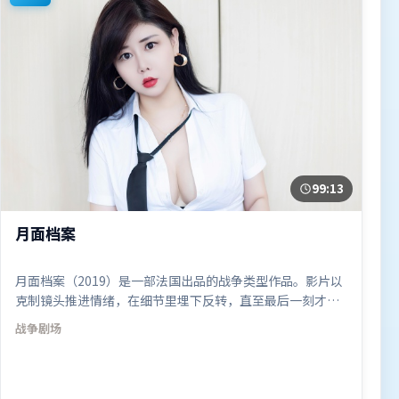
99:13
月面档案
月面档案（2019）是一部法国出品的战争类型作品。影片以
克制镜头推进情绪，在细节里埋下反转，直至最后一刻才揭
开谜底。类型元素被重新组合，既致敬经典也尝试突破套
战争
剧场
路。由杜琪峰执导，托尼·贾、汤姆·哈迪、木村拓哉，黄
渤等联袂出演。影片于2019年2月6日（法国）在部分地区首
映上线，适合喜欢战争题材的观众观看。