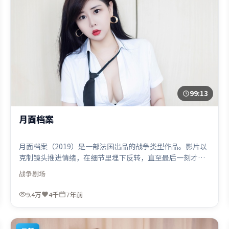
99:13
月面档案
月面档案（2019）是一部法国出品的战争类型作品。影片以
克制镜头推进情绪，在细节里埋下反转，直至最后一刻才揭
开谜底。类型元素被重新组合，既致敬经典也尝试突破套
战争
剧场
路。由杜琪峰执导，托尼·贾、汤姆·哈迪、木村拓哉，黄
渤等联袂出演。影片于2019年2月6日（法国）在部分地区首
9.4万
4千
7年前
映上线，适合喜欢战争题材的观众观看。