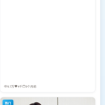
感。由杜琪峰执导，提莫西·查拉米、王景春、谭卓，咏
梅、河正宇、汤姆·哈迪等联袂出演。影片于2025年11月5
日（韩国）在部分地区首映上线，适合喜欢犯罪题材的观众
观看。
9.7万
4千
9个月前
热门