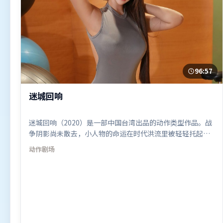
96:57
迷城回响
迷城回响（2020）是一部中国台湾出品的动作类型作品。战
争阴影尚未散去，小人物的命运在时代洪流里被轻轻托起又
放下。群像刻画各有弧光，配角亦承担叙事推进功能。由毕
动作
剧场
赣执导，章子怡、汤唯、艾米莉·布朗特，咏梅、堺雅人等
联袂出演。影片于2020年12月2日（中国台湾）在部分地区
首映上线，适合喜欢动作题材的观众观看。