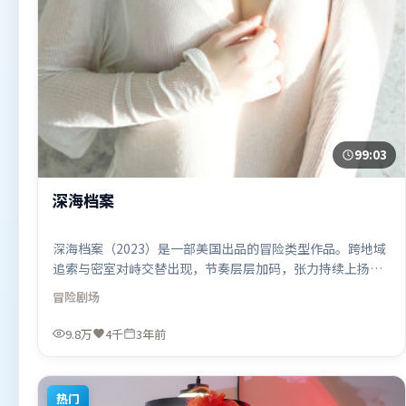
99:03
深海档案
深海档案（2023）是一部美国出品的冒险类型作品。跨地域
追索与密室对峙交替出现，节奏层层加码，张力持续上扬。
叙事线索多线并进，最终在关键节点收束。由詹姆斯·卡梅
冒险
剧场
隆执导，汤唯、赵丽颖、雷佳音，梁朝伟、艾米莉·布朗
特、孙艺珍等联袂出演。影片于2023年4月2日（美国）在部
9.8万
4千
3年前
分地区首映上线，适合喜欢冒险题材的观众观看。
热门