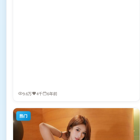
9.6万
4千
6年前
热门