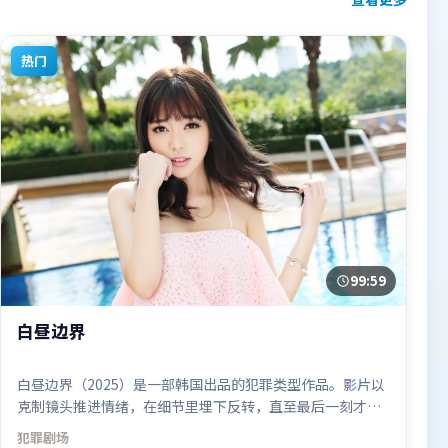
热门
99:59
白昼边界
白昼边界（2025）是一部韩国出品的犯罪类型作品。影片以
克制镜头推进情绪，在细节里埋下反转，直至最后一刻才揭
开谜底。摄影与美术共同营造出强烈地域气质，增强沉浸
犯罪
剧场