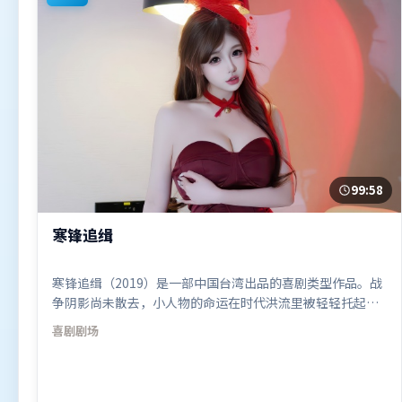
99:58
寒锋追缉
寒锋追缉（2019）是一部中国台湾出品的喜剧类型作品。战
争阴影尚未散去，小人物的命运在时代洪流里被轻轻托起又
放下。叙事线索多线并进，最终在关键节点收束。由阿彼尔
喜剧
剧场
邦执导，王景春、宋康昊、长泽雅美，易烊千玺、白宇、张
译等联袂出演。影片于2019年11月14日（中国台湾）在部分
地区首映上线，适合喜欢喜剧题材的观众观看。