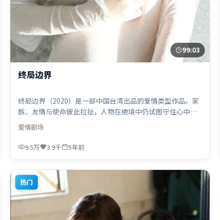
99:03
终局边界
终局边界（2020）是一部中国台湾出品的爱情类型作品。家
族、友情与使命彼此拉扯，人物在绝境中仍试图守住心中微
光。视听风格统一而富有实验感，配乐与画面情绪贴合。由
爱情
剧场
薛晓路执导，马东锡、赵丽颖、肖战，阿米尔·汗等联袂出
演。影片于2020年12月10日（中国台湾）在部分地区首映上
9.5万
3.9千
5年前
线，适合喜欢爱情题材的观众观看。
热门