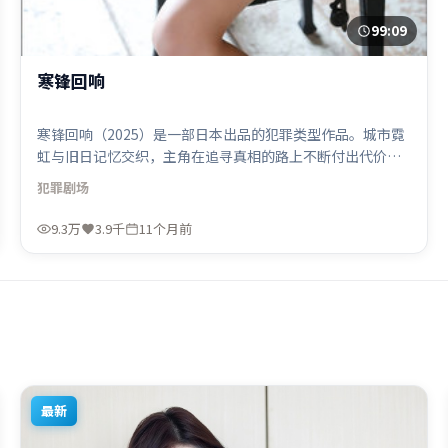
99:09
寒锋回响
寒锋回响（2025）是一部日本出品的犯罪类型作品。城市霓
虹与旧日记忆交织，主角在追寻真相的路上不断付出代价。
叙事线索多线并进，最终在关键节点收束。由克里斯托弗·
犯罪
剧场
诺兰执导，胡歌、孙艺珍、周冬雨，白宇、秦海璐等联袂出
演。影片于2025年9月17日（日本）在部分地区首映上线，
9.3万
3.9千
11个月前
适合喜欢犯罪题材的观众观看。
最新