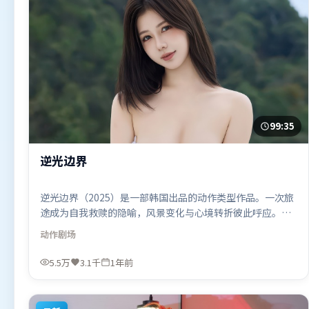
99:35
逆光边界
逆光边界（2025）是一部韩国出品的动作类型作品。一次旅
途成为自我救赎的隐喻，风景变化与心境转折彼此呼应。视
听风格统一而富有实验感，配乐与画面情绪贴合。由吕克·
动作
剧场
贝松执导，谭卓、马东锡、刘亦菲，肖战、刘德华等联袂出
演。影片于2025年7月26日（韩国）在部分地区首映上线，
5.5万
3.1千
1年前
适合喜欢动作题材的观众观看。