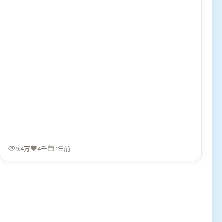
9.4万
4千
7年前