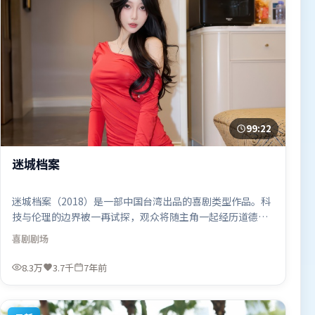
99:22
迷城档案
迷城档案（2018）是一部中国台湾出品的喜剧类型作品。科
技与伦理的边界被一再试探，观众将随主角一起经历道德震
荡。人物关系网复杂却不凌乱，每场对手戏都推动信息增
喜剧
剧场
量。由阿彼尔邦执导，马东锡、吴京、托尼·贾，堺雅人、
汤姆·哈迪、弗洛伦丝·皮尤等联袂出演。影片于2018年9
8.3万
3.7千
7年前
月9日（中国台湾）在部分地区首映上线，适合喜欢喜剧题材
的观众观看。