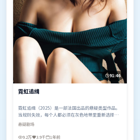
91:46
霓虹追缉
霓虹追缉（2025）是一部法国出品的悬疑类型作品。
当规则失效，每个人都必须在灰色地带里重新选择立
场与底线。人物关系网复杂却不凌乱，每场对手戏都
悬疑
剧场
推动信息增量。由张艺谋执导，刘德华、阿米尔·
汗、梁朝伟，肖战、宋康昊、白宇等联袂出演。影片
9.2万
3.9千
1年前