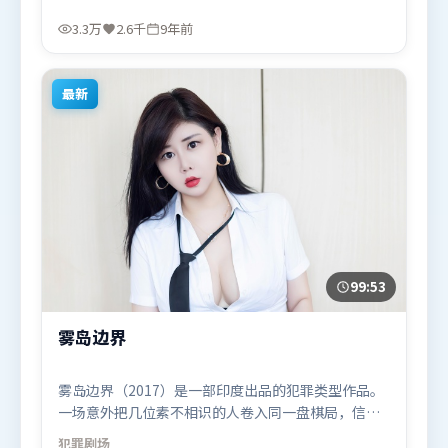
致敬经典也尝试突破套路。由郭帆执导，阿米尔·
汗、木村拓哉、河正宇，弗洛伦丝·皮尤、雷佳音、
3.3万
2.6千
9年前
沈腾等联袂出演。影片于2016年9月21日（中国香
港）在部分地区首映上线，适合喜欢犯罪题材的观众
观看。
最新
99:53
雾岛边界
雾岛边界（2017）是一部印度出品的犯罪类型作品。
一场意外把几位素不相识的人卷入同一盘棋局，信任
与背叛交替上演。高潮段落信息密度高，情绪释放与
犯罪
剧场