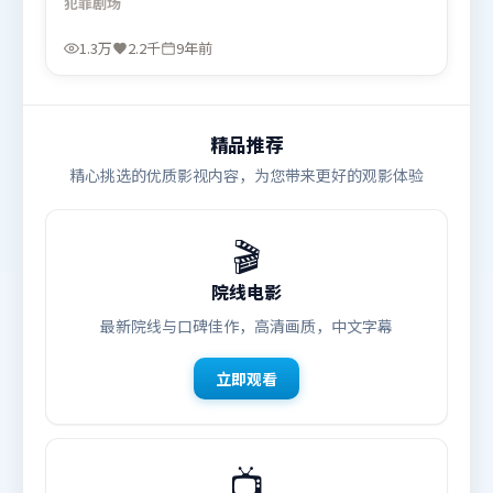
犯罪
剧场
键节点收束。由文牧野执导，赵丽颖、段奕宏、宋康
昊，秦海璐、刘亦菲等联袂出演。影片于2017年1月3
1.3万
2.2千
9年前
日（法国）在部分地区首映上线，适合喜欢犯罪题材
的观众观看。
精品推荐
精心挑选的优质影视内容，为您带来更好的观影体验
🎬
院线电影
最新院线与口碑佳作，高清画质，中文字幕
立即观看
📺