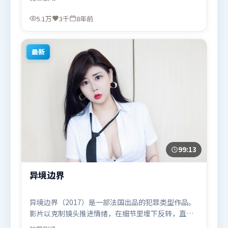
主题回扣同时完成。由薛晓路执导，杨紫、黄政民、
奥卡菲娜，苍井优、沈腾、古天乐等联袂出演。影片
5.1万
3千
8年前
于2017年12月13日（印度）在部分地区首映上线，适
合喜欢犯罪题材的观众观看。
最新
99:13
异境边界
异境边界（2017）是一部法国出品的犯罪类型作品。
影片以克制镜头推进情绪，在细节里埋下反转，直至
最后一刻才揭开谜底。叙事线索多线并进，最终在关