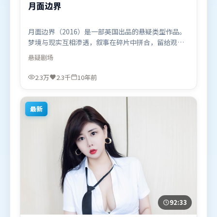
月面边界
月面边界（2016）是一部英国出品的悬疑类型作品。
梦境与现实互相渗透，叙事在碎片中拼合，留给观众
回味空间。类型元素被重新组合，既致敬经典也尝试
悬疑
剧场
突破套路。由王家卫执导，吴京、易烊千玺、白宇，
周迅、秦海璐等联袂出演。影片于2016年1月3日（英
2.3万
2.3千
10年前
国）在部分地区首映上线，适合喜欢悬疑题材的观众
观看。
最新
92:33