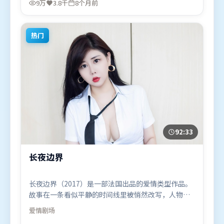
9万
3.8千
8个月前
10日（中国大陆）在部分地区首映上线，适合喜欢科
幻题材的观众观看。
热门
92:33
长夜边界
长夜边界（2017）是一部法国出品的爱情类型作品。
故事在一条看似平静的时间线里被悄然改写，人物被
迫直面过去与现在的撕裂。叙事线索多线并进，最终
爱情
剧场
在关键节点收束。由王家卫执导，刘德华、段奕宏、