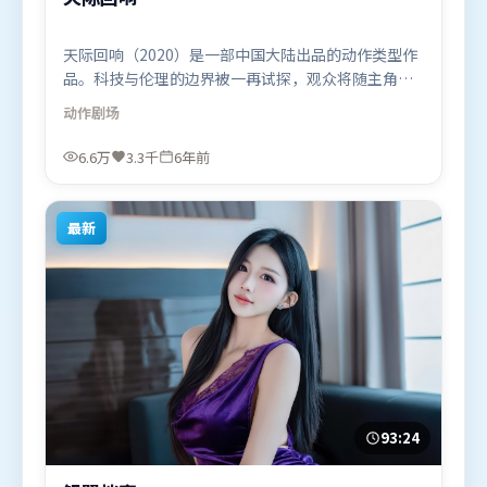
天际回响（2020）是一部中国大陆出品的动作类型作
品。科技与伦理的边界被一再试探，观众将随主角一
起经历道德震荡。摄影与美术共同营造出强烈地域气
动作
剧场
质，增强沉浸感。由乌尔善执导，杨紫、孙艺珍、雷
佳音，托尼·贾、艾米莉·布朗特等联袂出演。影片
6.6万
3.3千
6年前
于2020年6月19日（中国大陆）在部分地区首映上
线，适合喜欢动作题材的观众观看。
最新
93:24