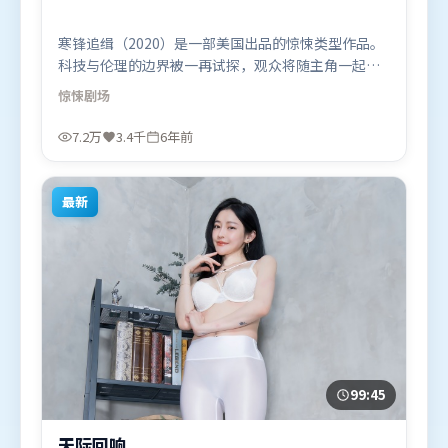
寒锋追缉（2020）是一部美国出品的惊悚类型作品。
科技与伦理的边界被一再试探，观众将随主角一起经
历道德震荡。人物关系网复杂却不凌乱，每场对手戏
惊悚
剧场
都推动信息增量。由北野武执导，周冬雨、刘德华、
张家辉，弗洛伦丝·皮尤、朱一龙、胡歌等联袂出
7.2万
3.4千
6年前
演。影片于2020年7月6日（美国）在部分地区首映上
线，适合喜欢惊悚题材的观众观看。
最新
99:45
天际回响