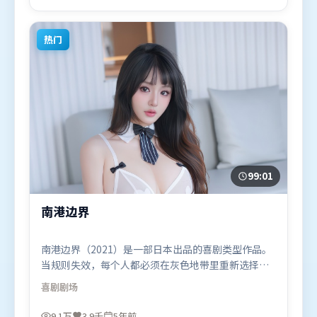
于2025年4月21日（法国）在部分地区首映上线，适
合喜欢悬疑题材的观众观看。
热门
99:01
南港边界
南港边界（2021）是一部日本出品的喜剧类型作品。
当规则失效，每个人都必须在灰色地带里重新选择立
场与底线。视听风格统一而富有实验感，配乐与画面
喜剧
剧场
情绪贴合。由乌尔善执导，周冬雨、迪皮卡·帕度柯
妮、宋康昊，易烊千玺、刘亦菲等联袂出演。影片于
9.1万
3.9千
5年前