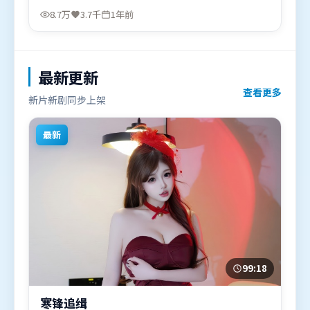
全智贤，孙艺珍、汤姆·哈迪等联袂出演。影片于
8.7万
3.7千
1年前
2025年5月13日（美国）在部分地区首映上线，适合
喜欢冒险题材的观众观看。
最新更新
查看更多
新片新剧同步上架
最新
99:18
寒锋追缉