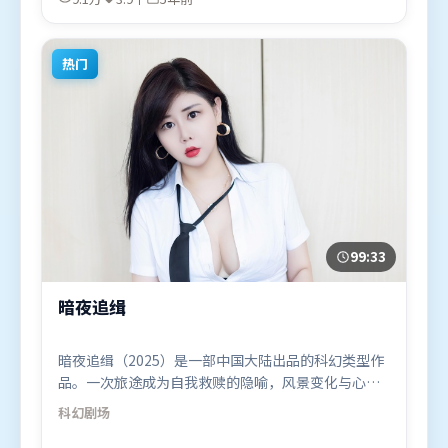
2021年1月25日（日本）在部分地区首映上线，适合
喜欢喜剧题材的观众观看。
热门
99:33
暗夜追缉
暗夜追缉（2025）是一部中国大陆出品的科幻类型作
品。一次旅途成为自我救赎的隐喻，风景变化与心境
转折彼此呼应。动作场面设计讲究空间与节奏，文戏
科幻
剧场
部分同样扎实耐嚼。由陈凯歌执导，章子怡、基里安
·墨菲、杨幂，吴京等联袂出演。影片于2025年12月