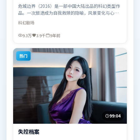
危城边界（2016）是一部中国大陆出品的科幻类型作
品。一次旅途成为自我救赎的隐喻，风景变化与心境
转折彼此呼应。人物关系网复杂却不凌乱，每场对手
科幻
剧场
戏都推动信息增量。由雷德利·斯科特执导，艾米莉
·布朗特、赵丽颖、白宇，堺雅人等联袂出演。影片
9.3万
3.9千
9年前
于2016年9月2日（中国大陆）在部分地区首映上线，
适合喜欢科幻题材的观众观看。
热门
99:04
失控档案