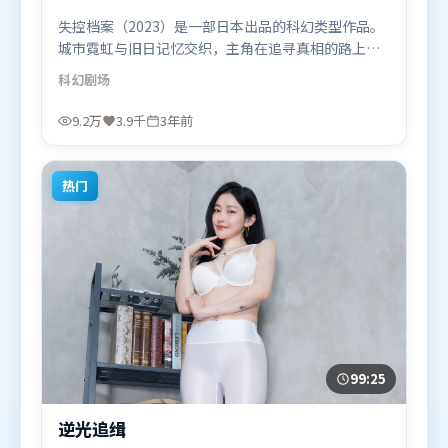
失控档案（2023）是一部日本出品的科幻类型作品。
城市霓虹与旧日记忆交织，主角在追寻真相的路上不
断付出代价。高潮段落信息密度高，情绪释放与主题
科幻
剧场
回扣同时完成。由是枝裕和执导，王景春、章子怡、
汤姆·哈迪，河正宇、胡歌等联袂出演。影片于2023
9.2万
3.9千
3年前
年5月13日（日本）在部分地区首映上线，适合喜欢科
幻题材的观众观看。
热门
99:25
逆光追缉