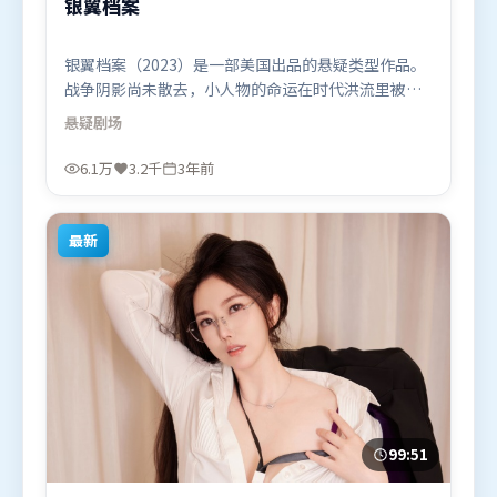
银翼档案
银翼档案（2023）是一部美国出品的悬疑类型作品。
战争阴影尚未散去，小人物的命运在时代洪流里被轻
轻托起又放下。群像刻画各有弧光，配角亦承担叙事
悬疑
剧场
推进功能。由张艺谋执导，孙艺珍、刘德华、沈腾，
黄渤、吴京等联袂出演。影片于2023年2月22日（美
6.1万
3.2千
3年前
国）在部分地区首映上线，适合喜欢悬疑题材的观众
观看。
最新
99:51