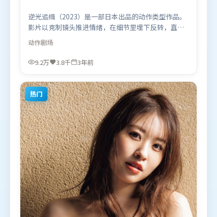
逆光追缉（2023）是一部日本出品的动作类型作品。
影片以克制镜头推进情绪，在细节里埋下反转，直至
最后一刻才揭开谜底。类型元素被重新组合，既致敬
动作
剧场
经典也尝试突破套路。由奉俊昊执导，基里安·墨
菲、奥卡菲娜、木村拓哉，杨紫等联袂出演。影片于
9.2万
3.8千
3年前
2023年5月11日（日本）在部分地区首映上线，适合
喜欢动作题材的观众观看。
热门