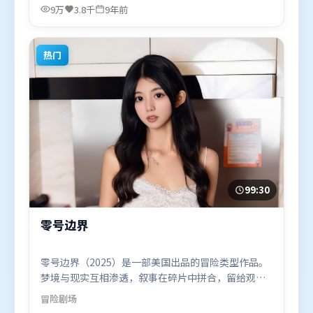
秦海璐，堺雅人等联袂出演。影片于2017年4月16日
9万
3.8千
9年前
（法国）在部分地区首映上线，适合喜欢爱情题材的
观众观看。
热门
99:30
零号边界
零号边界（2025）是一部美国出品的冒险类型作品。
梦境与现实互相渗透，叙事在碎片中拼合，留给观众
回味空间。类型元素被重新组合，既致敬经典也尝试
冒险
剧场
突破套路。由娄烨执导，黄政民、提莫西·查拉米、