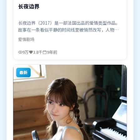
长夜边界
长夜边界（2017）是一部法国出品的爱情类型作品。
故事在一条看似平静的时间线里被悄然改写，人物被
迫直面过去与现在的撕裂。叙事线索多线并进，最终
爱情
剧场
在关键节点收束。由王家卫执导，刘德华、段奕宏、
秦海璐，堺雅人等联袂出演。影片于2017年4月16日
9万
3.8千
9年前
（法国）在部分地区首映上线，适合喜欢爱情题材的
观众观看。
最新