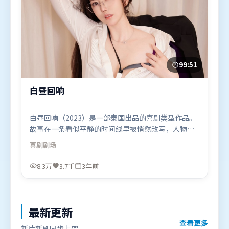
99:51
白昼回响
白昼回响（2023）是一部泰国出品的喜剧类型作品。
故事在一条看似平静的时间线里被悄然改写，人物被
迫直面过去与现在的撕裂。高潮段落信息密度高，情
喜剧
剧场
绪释放与主题回扣同时完成。由克里斯托弗·诺兰执
导，胡歌、奥卡菲娜、黄渤，张译、谭卓等联袂出
8.3万
3.7千
3年前
演。影片于2023年7月26日（泰国）在部分地区首映
上线，适合喜欢喜剧题材的观众观看。
最新更新
查看更多
新片新剧同步上架