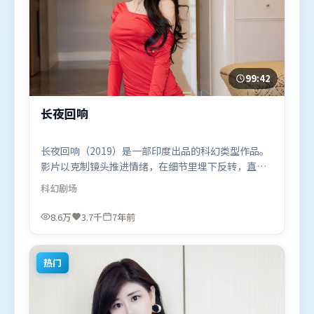
99:42
长夜回响
长夜回响（2019）是一部印度出品的科幻类型作品。
影片以克制镜头推进情绪，在细节里埋下反转，直至
最后一刻才揭开谜底。摄影与美术共同营造出强烈地
科幻
剧场
域气质，增强沉浸感。由让-皮埃尔·热内执导，古天
乐、长泽雅美、杨紫，弗洛伦丝·皮尤、堺雅人、胡
8.6万
3.7千
7年前
歌等联袂出演。影片于2019年4月7日（印度）在部分
地区首映上线，适合喜欢科幻题材的观众观看。
热门