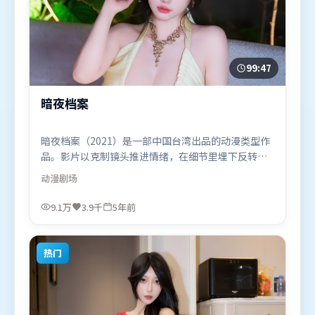
99:47
暗夜档案
暗夜档案（2021）是一部中国台湾出品的动漫类型作
品。影片以克制镜头推进情绪，在细节里埋下反转，
直至最后一刻才揭开谜底。摄影与美术共同营造出强
动漫
剧场
烈地域气质，增强沉浸感。由程耳执导，廖凡、黄
渤、白宇，全智贤等联袂出演。影片于2021年1月7日
9.1万
3.9千
5年前
（中国台湾）在部分地区首映上线，适合喜欢动漫题
材的观众观看。
热门