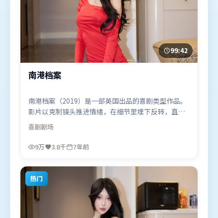
99:42
南港档案
南港档案（2019）是一部英国出品的喜剧类型作品。
影片以克制镜头推进情绪，在细节里埋下反转，直至
最后一刻才揭开谜底。高潮段落信息密度高，情绪释
喜剧
剧场
放与主题回扣同时完成。由徐克执导，雷佳音、段奕
宏、刘德华，谭卓、李政宰、马东锡等联袂出演。影
9万
3.8千
7年前
片于2019年1月23日（英国）在部分地区首映上线，
适合喜欢喜剧题材的观众观看。
热门