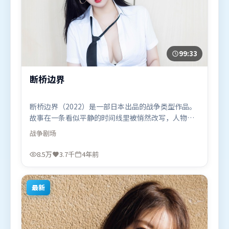
99:33
断桥边界
断桥边界（2022）是一部日本出品的战争类型作品。
故事在一条看似平静的时间线里被悄然改写，人物被
迫直面过去与现在的撕裂。视听风格统一而富有实验
战争
剧场
感，配乐与画面情绪贴合。由李安执导，提莫西·查
拉米、咏梅、章子怡，秦海璐、汤唯等联袂出演。影
8.5万
3.7千
4年前
片于2022年4月5日（日本）在部分地区首映上线，适
合喜欢战争题材的观众观看。
最新