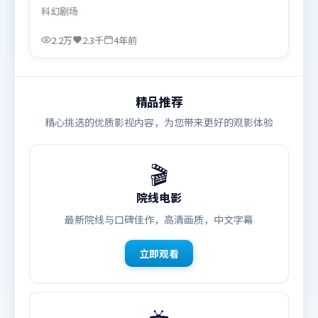
迫直面过去与现在的撕裂。人物关系网复杂却不凌
科幻
剧场
乱，每场对手戏都推动信息增量。由文牧野执导，梁
朝伟、朱一龙、马东锡，堺雅人、段奕宏、全智贤等
2.2万
2.3千
4年前
联袂出演。影片于2022年7月21日（美国）在部分地
区首映上线，适合喜欢科幻题材的观众观看。
精品推荐
精心挑选的优质影视内容，为您带来更好的观影体验
🎬
院线电影
最新院线与口碑佳作，高清画质，中文字幕
立即观看