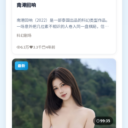
南港回响
南港回响（2022）是一部泰国出品的科幻类型作品。
一场意外把几位素不相识的人卷入同一盘棋局，信任
与背叛交替上演。视听风格统一而富有实验感，配乐
科幻
剧场
与画面情绪贴合。由冯小刚执导，张译、刘德华、木
村拓哉，基里安·墨菲等联袂出演。影片于2022年3
6.3万
3.3千
4年前
月17日（泰国）在部分地区首映上线，适合喜欢科幻
题材的观众观看。
最新
99:35