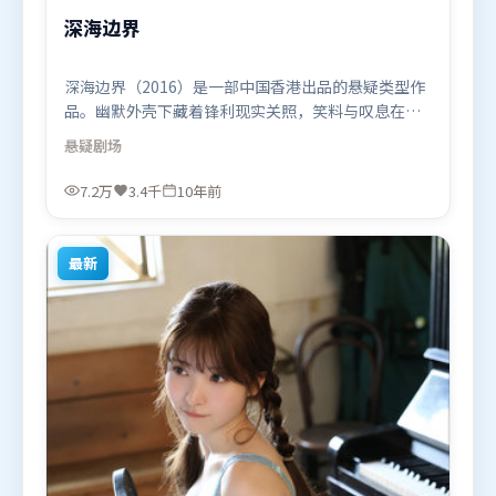
深海边界
深海边界（2016）是一部中国香港出品的悬疑类型作
品。幽默外壳下藏着锋利现实关照，笑料与叹息在同
一场景里并存。视听风格统一而富有实验感，配乐与
悬疑
剧场
画面情绪贴合。由是枝裕和执导，长泽雅美、阿米尔
·汗、章子怡，基里安·墨菲等联袂出演。影片于
7.2万
3.4千
10年前
2016年6月18日（中国香港）在部分地区首映上线，
适合喜欢悬疑题材的观众观看。
最新