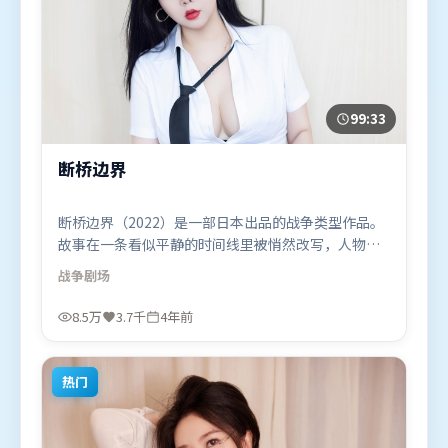
99:33
断桥边界
断桥边界（2022）是一部日本出品的战争类型作品。
故事在一条看似平静的时间线里被悄然改写，人物被
迫直面过去与现在的撕裂。视听风格统一而富有实验
战争
剧场
感，配乐与画面情绪贴合。由李安执导，提莫西·查
拉米、咏梅、章子怡，秦海璐、汤唯等联袂出演。影
8.5万
3.7千
4年前
片于2022年4月5日（日本）在部分地区首映上线，适
合喜欢战争题材的观众观看。
热门