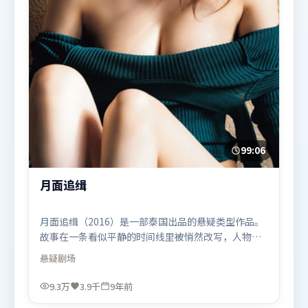
99:06
月面追缉
月面追缉（2016）是一部泰国出品的悬疑类型作品。
故事在一条看似平静的时间线里被悄然改写，人物被
迫直面过去与现在的撕裂。群像刻画各有弧光，配角
悬疑
剧场
亦承担叙事推进功能。由乌尔善执导，弗洛伦丝·皮
尤、迪皮卡·帕度柯妮、提莫西·查拉米，秦海璐等
9.3万
3.9千
9年前
联袂出演。影片于2016年12月28日（泰国）在部分地