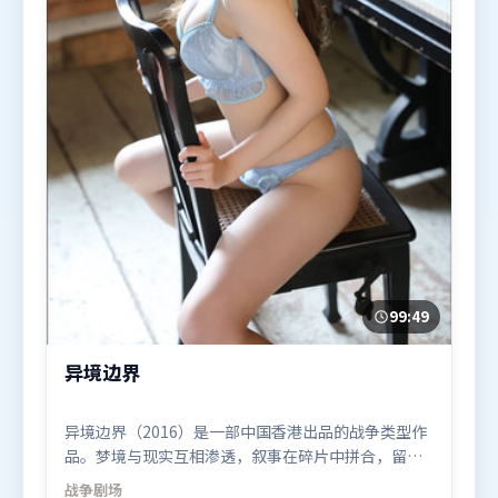
99:49
异境边界
异境边界（2016）是一部中国香港出品的战争类型作
品。梦境与现实互相渗透，叙事在碎片中拼合，留给
观众回味空间。视听风格统一而富有实验感，配乐与
战争
剧场