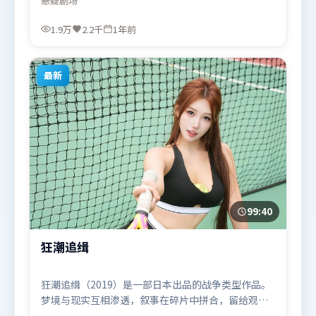
悬疑
剧场
情绪贴合。由毕赣执导，基里安·墨菲、木村拓哉、
托尼·贾，杨紫等联袂出演。影片于2024年10月8日
1.9万
2.2千
1年前
（英国）在部分地区首映上线，适合喜欢悬疑题材的
观众观看。
最新
99:40
狂潮追缉
狂潮追缉（2019）是一部日本出品的战争类型作品。
梦境与现实互相渗透，叙事在碎片中拼合，留给观众
回味空间。人物关系网复杂却不凌乱，每场对手戏都