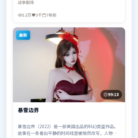
战争
剧场
推动信息增量。由吕克·贝松执导，雷佳音、张译、
宋康昊，胡歌、赵丽颖、基里安·墨菲等联袂出演。
5.3万
3千
7年前
影片于2019年7月6日（日本）在部分地区首映上线，
适合喜欢战争题材的观众观看。
最新
99:18
暴雪边界
暴雪边界（2022）是一部美国出品的科幻类型作品。
故事在一条看似平静的时间线里被悄然改写，人物被