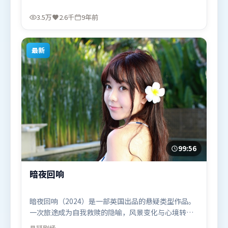
画面情绪贴合。由史蒂文·斯皮尔伯格执导，堺雅
人、马东锡、艾米莉·布朗特，长泽雅美、汤唯等联
3.5万
2.6千
9年前
袂出演。影片于2016年11月19日（中国香港）在部分
地区首映上线，适合喜欢战争题材的观众观看。
最新
99:56
暗夜回响
暗夜回响（2024）是一部英国出品的悬疑类型作品。
一次旅途成为自我救赎的隐喻，风景变化与心境转折
彼此呼应。视听风格统一而富有实验感，配乐与画面