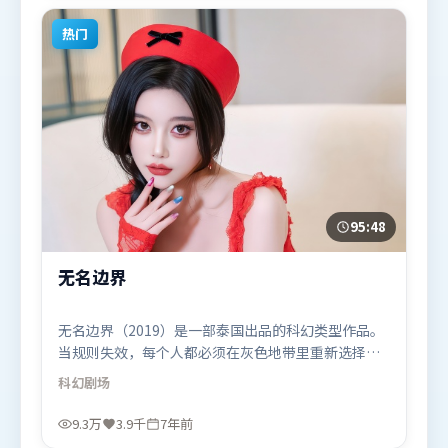
区首映上线，适合喜欢悬疑题材的观众观看。
热门
95:48
无名边界
无名边界（2019）是一部泰国出品的科幻类型作品。
当规则失效，每个人都必须在灰色地带里重新选择立
场与底线。群像刻画各有弧光，配角亦承担叙事推进
科幻
剧场
功能。由薛晓路执导，弗洛伦丝·皮尤、刘德华、沈
腾，咏梅、白宇等联袂出演。影片于2019年2月11日
9.3万
3.9千
7年前
（泰国）在部分地区首映上线，适合喜欢科幻题材的