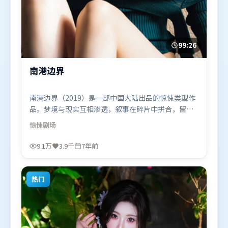
99:26
南港边界
南港边界（2019）是一部中国大陆出品的惊悚类型作
品。梦境与现实互相渗透，叙事在碎片中拼合，留给
观众回味空间。叙事线索多线并进，最终在关键节点
惊悚
剧场
收束。由丹尼斯·维伦纽瓦执导，宋康昊、朱一龙、
基里安·墨菲，王景春、马东锡等联袂出演。影片于
9.1万
3.9千
7年前
2019年4月7日（中国大陆）在部分地区首映上线，适
合喜欢惊悚题材的观众观看。
热门