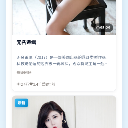
95:29
无名追缉
无名追缉（2017）是一部美国出品的悬疑类型作品。
科技与伦理的边界被一再试探，观众将随主角一起经
历道德震荡。群像刻画各有弧光，配角亦承担叙事推
悬疑
剧场
进功能。由冯小刚执导，王景春、梁朝伟、周冬雨，
肖战等联袂出演。影片于2017年9月17日（美国）在
2.4万
2.4千
8年前
部分地区首映上线，适合喜欢悬疑题材的观众观看。
最新