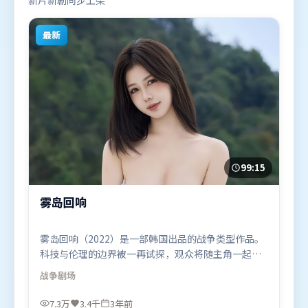
新片新剧同步上架
最新
99:15
雾岛回响
雾岛回响（2022）是一部韩国出品的战争类型作品。
科技与伦理的边界被一再试探，观众将随主角一起经
历道德震荡。摄影与美术共同营造出强烈地域气质，
战争
剧场
增强沉浸感。由詹姆斯·卡梅隆执导，托尼·贾、刘
德华、木村拓哉，宋康昊、吴京等联袂出演。影片于
7.3万
3.4千
3年前