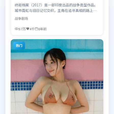
终局档案（2017）是一部印度出品的战争类型作品。
城市霓虹与旧日记忆交织，主角在追寻真相的路上不
断付出代价。摄影与美术共同营造出强烈地域气质，
战争
剧场
增强沉浸感。由拉吉库马尔·希拉尼执导，胡歌、赵
丽颖、黄渤，古天乐等联袂出演。影片于2017年11月
9.7万
4千
8年前
25日（印度）在部分地区首映上线，适合喜欢战争题
材的观众观看。
热门