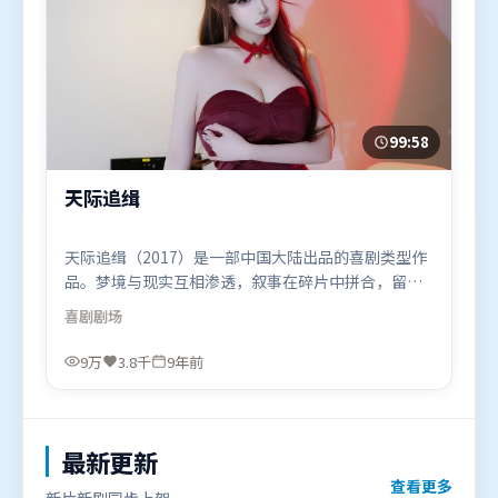
99:58
天际追缉
天际追缉（2017）是一部中国大陆出品的喜剧类型作
品。梦境与现实互相渗透，叙事在碎片中拼合，留给
观众回味空间。摄影与美术共同营造出强烈地域气
喜剧
剧场
质，增强沉浸感。由克里斯托弗·诺兰执导，肖战、
宋康昊、河正宇，李政宰、周迅、王景春等联袂出
9万
3.8千
9年前
演。影片于2017年4月3日（中国大陆）在部分地区首
映上线，适合喜欢喜剧题材的观众观看。
最新更新
查看更多