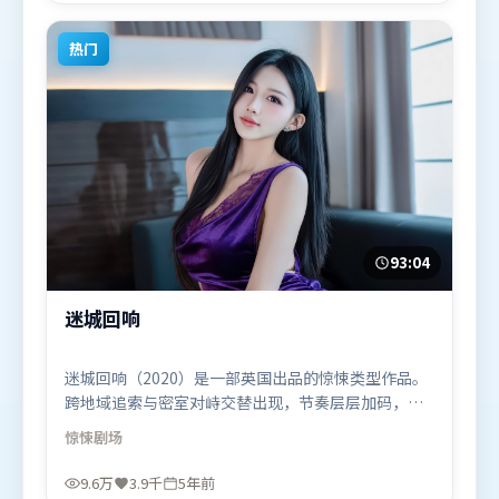
月15日（中国香港）在部分地区首映上线，适合喜欢
喜剧题材的观众观看。
热门
93:04
迷城回响
迷城回响（2020）是一部英国出品的惊悚类型作品。
跨地域追索与密室对峙交替出现，节奏层层加码，张
力持续上扬。摄影与美术共同营造出强烈地域气质，
惊悚
剧场
增强沉浸感。由北野武执导，艾米莉·布朗特、段奕
宏、黄渤，廖凡、胡歌等联袂出演。影片于2020年9
9.6万
3.9千
5年前