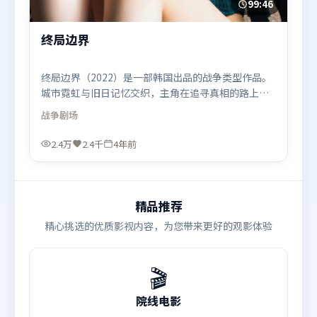
99:46
终局边界
终局边界（2022）是一部韩国出品的战争类型作品。
城市霓虹与旧日记忆交织，主角在追寻真相的路上不
断付出代价。类型元素被重新组合，既致敬经典也尝
战争
剧场
试突破套路。由丹尼斯·维伦纽瓦执导，堺雅人、沈
腾、张译，孙艺珍、提莫西·查拉米等联袂出演。影
2.4万
2.4千
4年前
片于2022年6月26日（韩国）在部分地区首映上线，
适合喜欢战争题材的观众观看。
精品推荐
精心挑选的优质影视内容，为您带来更好的观影体验
🎬
院线电影