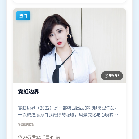
月22日（英国）在部分地区首映上线，适合喜欢惊悚
题材的观众观看。
热门
99:53
霓虹边界
霓虹边界（2022）是一部韩国出品的犯罪类型作品。
一次旅途成为自我救赎的隐喻，风景变化与心境转折
彼此呼应。视听风格统一而富有实验感，配乐与画面
犯罪
剧场
情绪贴合。由薛晓路执导，刘德华、沈腾、易烊千
玺，全智贤、长泽雅美等联袂出演。影片于2022年7
9.4万
3.9千
4年前