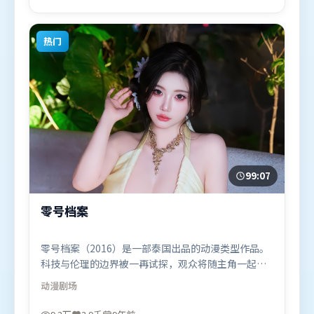
月4日（韩国）在部分地区首映上线，适合喜欢犯罪题
材的观众观看。
热门
99:07
零号档案
零号档案（2016）是一部泰国出品的动漫类型作品。
科技与伦理的边界被一再试探，观众将随主角一起经
历道德震荡。高潮段落信息密度高，情绪释放与主题
动漫
剧场
回扣同时完成。由薛晓路执导，赵丽颖、咏梅、黄政
民，谭卓、汤唯等联袂出演。影片于2016年9月16日