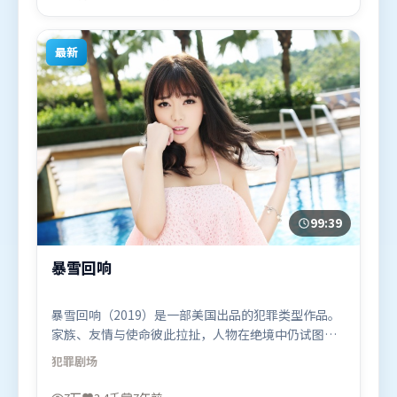
2022年9月2日（韩国）在部分地区首映上线，适合喜
欢战争题材的观众观看。
最新
99:39
暴雪回响
暴雪回响（2019）是一部美国出品的犯罪类型作品。
家族、友情与使命彼此拉扯，人物在绝境中仍试图守
住心中微光。叙事线索多线并进，最终在关键节点收
犯罪
剧场
束。由朴赞郁执导，刘亦菲、胡歌、易烊千玺，艾米
莉·布朗特等联袂出演。影片于2019年5月12日（美