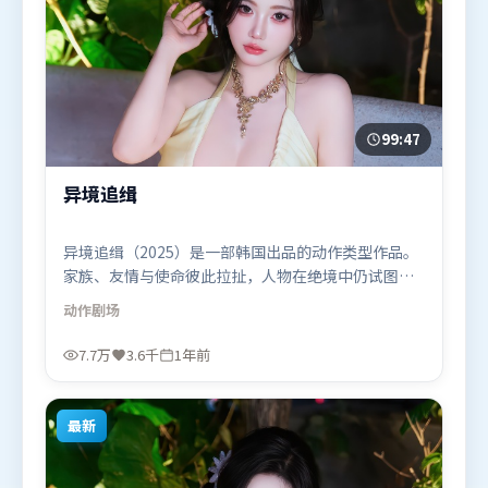
99:47
异境追缉
异境追缉（2025）是一部韩国出品的动作类型作品。
家族、友情与使命彼此拉扯，人物在绝境中仍试图守
住心中微光。摄影与美术共同营造出强烈地域气质，
动作
剧场
增强沉浸感。由王家卫执导，沈腾、段奕宏、木村拓
哉，白宇、马东锡等联袂出演。影片于2025年3月3日
7.7万
3.6千
1年前
（韩国）在部分地区首映上线，适合喜欢动作题材的
观众观看。
最新