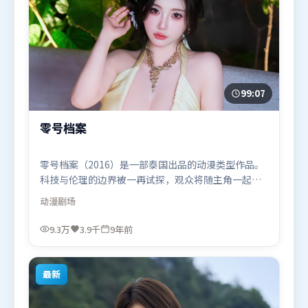
99:07
零号档案
零号档案（2016）是一部泰国出品的动漫类型作品。
科技与伦理的边界被一再试探，观众将随主角一起经
历道德震荡。高潮段落信息密度高，情绪释放与主题
动漫
剧场
回扣同时完成。由薛晓路执导，赵丽颖、咏梅、黄政
民，谭卓、汤唯等联袂出演。影片于2016年9月16日
9.3万
3.9千
9年前
（泰国）在部分地区首映上线，适合喜欢动漫题材的
观众观看。
最新