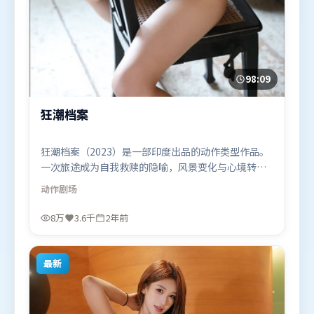
98:09
狂潮档案
狂潮档案（2023）是一部印度出品的动作类型作品。
一次旅途成为自我救赎的隐喻，风景变化与心境转折
彼此呼应。动作场面设计讲究空间与节奏，文戏部分
动作
剧场
同样扎实耐嚼。由陈思诚执导，汤姆·哈迪、艾米莉
·布朗特、托尼·贾，廖凡、咏梅、周迅等联袂出
8万
3.6千
2年前
演。影片于2023年11月24日（印度）在部分地区首映
上线，适合喜欢动作题材的观众观看。
最新