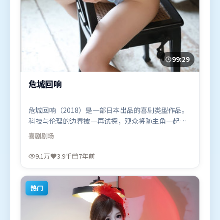
99:29
危城回响
危城回响（2018）是一部日本出品的喜剧类型作品。
科技与伦理的边界被一再试探，观众将随主角一起经
历道德震荡。群像刻画各有弧光，配角亦承担叙事推
喜剧
剧场
进功能。由丹尼斯·维伦纽瓦执导，黄政民、刘德
华、章子怡，古天乐、杨紫等联袂出演。影片于2018
9.1万
3.9千
7年前
年10月1日（日本）在部分地区首映上线，适合喜欢喜
剧题材的观众观看。
热门