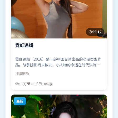
99:17
霓虹追缉
霓虹追缉（2016）是一部中国台湾出品的动漫类型作
品。战争阴影尚未散去，小人物的命运在时代洪流里
被轻轻托起又放下。高潮段落信息密度高，情绪释放
动漫
剧场
与主题回扣同时完成。由陈凯歌执导，长泽雅美、周
冬雨、周迅，杨幂等联袂出演。影片于2016年8月2日
1.3万
2.1千
10年前
（中国台湾）在部分地区首映上线，适合喜欢动漫题
材的观众观看。
最新