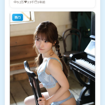
卡菲娜等联袂出演。影片于2023年2月21日（美国）
9.2万
3.9千
3年前
在部分地区首映上线，适合喜欢犯罪题材的观众观
看。
热门