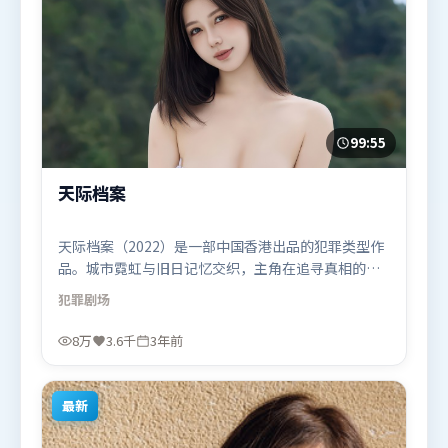
99:55
天际档案
天际档案（2022）是一部中国香港出品的犯罪类型作
品。城市霓虹与旧日记忆交织，主角在追寻真相的路
上不断付出代价。群像刻画各有弧光，配角亦承担叙
犯罪
剧场
事推进功能。由杜琪峰执导，苍井优、雷佳音、沈
腾，河正宇、赵丽颖等联袂出演。影片于2022年9月
8万
3.6千
3年前
14日（中国香港）在部分地区首映上线，适合喜欢犯
罪题材的观众观看。
最新