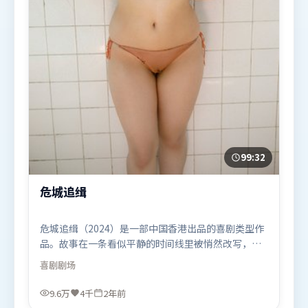
99:32
危城追缉
危城追缉（2024）是一部中国香港出品的喜剧类型作
品。故事在一条看似平静的时间线里被悄然改写，人
物被迫直面过去与现在的撕裂。视听风格统一而富有
喜剧
剧场
实验感，配乐与画面情绪贴合。由阿彼尔邦执导，迪
皮卡·帕度柯妮、王景春、托尼·贾，艾米莉·布朗
9.6万
4千
2年前
特、长泽雅美、全智贤等联袂出演。影片于2024年2